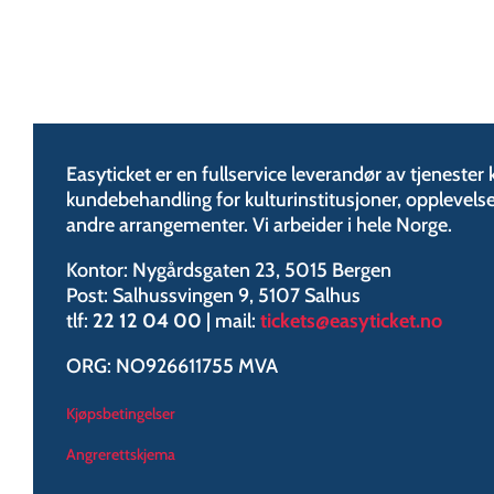
Easyticket er en fullservice leverandør av tjenester kn
kundebehandling for kulturinstitusjoner, opplevelser
andre arrangementer. Vi arbeider i hele Norge.
Kontor: Nygårdsgaten 23, 5015 Bergen
Post: Salhussvingen 9, 5107 Salhus
tlf:
22 12 04 00
| mail:
tickets@easyticket.no
ORG: NO926611755 MVA
Kjøpsbetingelser
Angrerettskjema