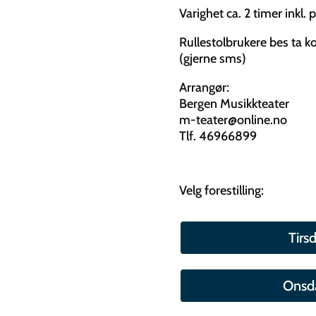
Varighet ca. 2 timer inkl. 
Rullestolbrukere bes ta ko
(gjerne sms)
Arrangør:
Bergen Musikkteater
m-teater@online.no
Tlf. 46966899
Velg forestilling:
Tirsd
Onsda